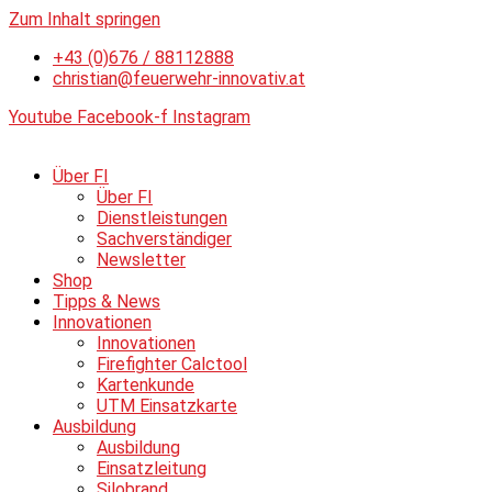
Zum Inhalt springen
+43 (0)676 / 88112888
christian@feuerwehr-innovativ.at
Youtube
Facebook-f
Instagram
Über FI
Über FI
Dienstleistungen
Sachverständiger
Newsletter
Shop
Tipps & News
Innovationen
Innovationen
Firefighter Calctool
Kartenkunde
UTM Einsatzkarte
Ausbildung
Ausbildung
Einsatzleitung
Silobrand