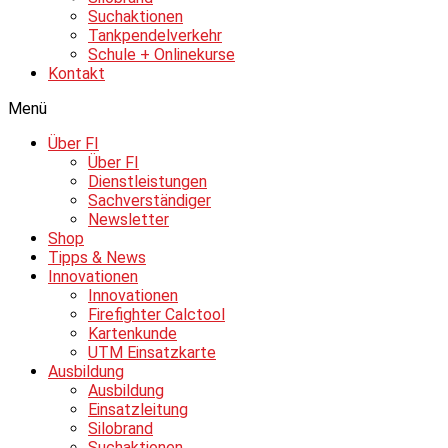
Suchaktionen
Tankpendelverkehr
Schule + Onlinekurse
Kontakt
Menü
Über FI
Über FI
Dienstleistungen
Sachverständiger
Newsletter
Shop
Tipps & News
Innovationen
Innovationen
Firefighter Calctool
Kartenkunde
UTM Einsatzkarte
Ausbildung
Ausbildung
Einsatzleitung
Silobrand
Suchaktionen