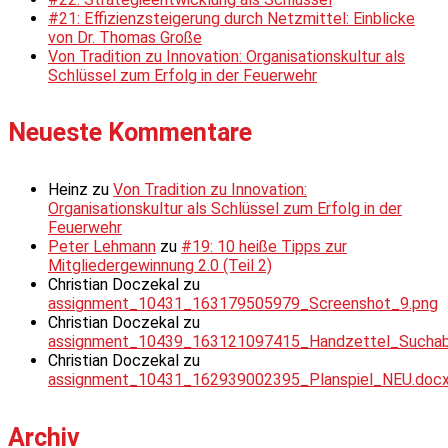
#21: Effizienzsteigerung durch Netzmittel: Einblicke
von Dr. Thomas Große
Von Tradition zu Innovation: Organisationskultur als
Schlüssel zum Erfolg in der Feuerwehr
Neueste Kommentare
Heinz
zu
Von Tradition zu Innovation:
Organisationskultur als Schlüssel zum Erfolg in der
Feuerwehr
Peter Lehmann
zu
#19: 10 heiße Tipps zur
Mitgliedergewinnung 2.0 (Teil 2)
Christian Doczekal
zu
assignment_10431_163179505979_Screenshot_9.png
Christian Doczekal
zu
assignment_10439_163121097415_Handzettel_Suchabsc
Christian Doczekal
zu
assignment_10431_162939002395_Planspiel_NEU.doc
Archiv