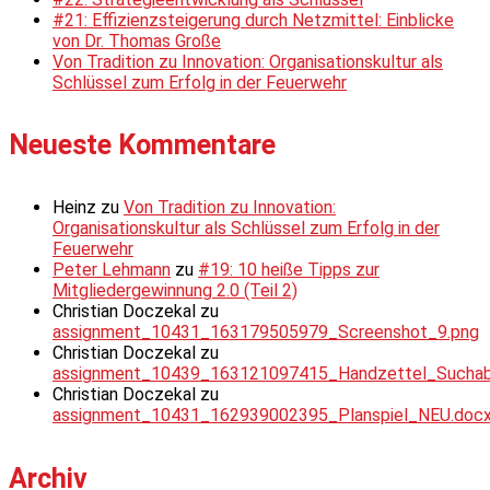
#21: Effizienzsteigerung durch Netzmittel: Einblicke
von Dr. Thomas Große
Von Tradition zu Innovation: Organisationskultur als
Schlüssel zum Erfolg in der Feuerwehr
Neueste Kommentare
Heinz
zu
Von Tradition zu Innovation:
Organisationskultur als Schlüssel zum Erfolg in der
Feuerwehr
Peter Lehmann
zu
#19: 10 heiße Tipps zur
Mitgliedergewinnung 2.0 (Teil 2)
Christian Doczekal
zu
assignment_10431_163179505979_Screenshot_9.png
Christian Doczekal
zu
assignment_10439_163121097415_Handzettel_Suchabsc
Christian Doczekal
zu
assignment_10431_162939002395_Planspiel_NEU.doc
Archiv