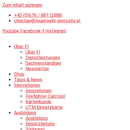
Zum Inhalt springen
+43 (0)676 / 88112888
christian@feuerwehr-innovativ.at
Youtube
Facebook-f
Instagram
Über FI
Über FI
Dienstleistungen
Sachverständiger
Newsletter
Shop
Tipps & News
Innovationen
Innovationen
Firefighter Calctool
Kartenkunde
UTM Einsatzkarte
Ausbildung
Ausbildung
Einsatzleitung
Silobrand