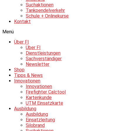
Suchaktionen
Tankpendelverkehr
Schule + Onlinekurse
Kontakt
Menü
Über FI
Über FI
Dienstleistungen
Sachverständiger
Newsletter
Shop
Tipps & News
Innovationen
Innovationen
Firefighter Calctool
Kartenkunde
UTM Einsatzkarte
Ausbildung
Ausbildung
Einsatzleitung
Silobrand
Suchaktionen