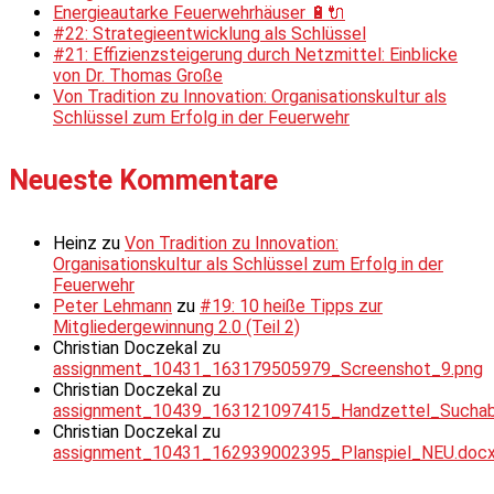
Energieautarke Feuerwehrhäuser 🔋🔌
#22: Strategieentwicklung als Schlüssel
#21: Effizienzsteigerung durch Netzmittel: Einblicke
von Dr. Thomas Große
Von Tradition zu Innovation: Organisationskultur als
Schlüssel zum Erfolg in der Feuerwehr
Neueste Kommentare
Heinz
zu
Von Tradition zu Innovation:
Organisationskultur als Schlüssel zum Erfolg in der
Feuerwehr
Peter Lehmann
zu
#19: 10 heiße Tipps zur
Mitgliedergewinnung 2.0 (Teil 2)
Christian Doczekal
zu
assignment_10431_163179505979_Screenshot_9.png
Christian Doczekal
zu
assignment_10439_163121097415_Handzettel_Suchabsc
Christian Doczekal
zu
assignment_10431_162939002395_Planspiel_NEU.doc