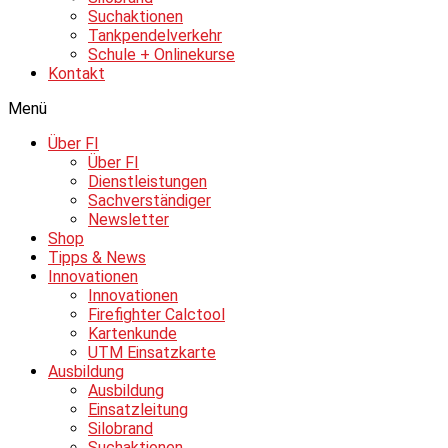
Suchaktionen
Tankpendelverkehr
Schule + Onlinekurse
Kontakt
Menü
Über FI
Über FI
Dienstleistungen
Sachverständiger
Newsletter
Shop
Tipps & News
Innovationen
Innovationen
Firefighter Calctool
Kartenkunde
UTM Einsatzkarte
Ausbildung
Ausbildung
Einsatzleitung
Silobrand
Suchaktionen