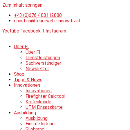
Zum Inhalt springen
+43 (0)676 / 88112888
christian@feuerwehr-innovativ.at
Youtube
Facebook-f
Instagram
Über FI
Über FI
Dienstleistungen
Sachverständiger
Newsletter
Shop
Tipps & News
Innovationen
Innovationen
Firefighter Calctool
Kartenkunde
UTM Einsatzkarte
Ausbildung
Ausbildung
Einsatzleitung
Silobrand