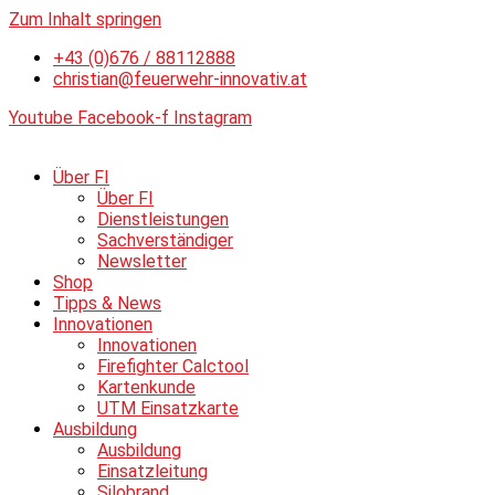
Zum Inhalt springen
+43 (0)676 / 88112888
christian@feuerwehr-innovativ.at
Youtube
Facebook-f
Instagram
Über FI
Über FI
Dienstleistungen
Sachverständiger
Newsletter
Shop
Tipps & News
Innovationen
Innovationen
Firefighter Calctool
Kartenkunde
UTM Einsatzkarte
Ausbildung
Ausbildung
Einsatzleitung
Silobrand