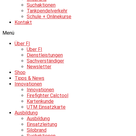
Suchaktionen
Tankpendelverkehr
Schule + Onlinekurse
Kontakt
Menü
Über FI
Über FI
Dienstleistungen
Sachverständiger
Newsletter
Shop
Tipps & News
Innovationen
Innovationen
Firefighter Calctool
Kartenkunde
UTM Einsatzkarte
Ausbildung
Ausbildung
Einsatzleitung
Silobrand
Suchaktionen