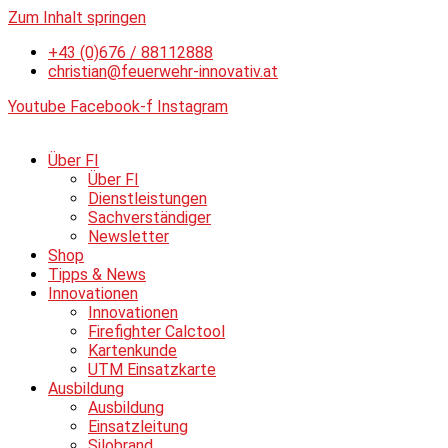
Zum Inhalt springen
+43 (0)676 / 88112888
christian@feuerwehr-innovativ.at
Youtube
Facebook-f
Instagram
Über FI
Über FI
Dienstleistungen
Sachverständiger
Newsletter
Shop
Tipps & News
Innovationen
Innovationen
Firefighter Calctool
Kartenkunde
UTM Einsatzkarte
Ausbildung
Ausbildung
Einsatzleitung
Silobrand