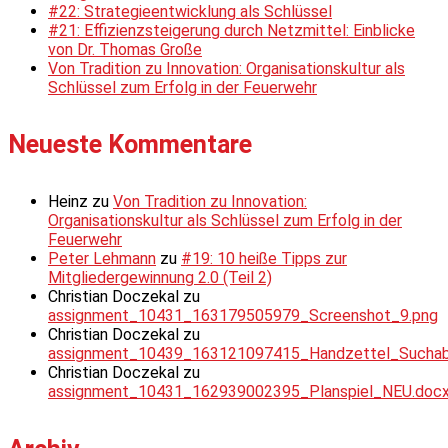
#22: Strategieentwicklung als Schlüssel
#21: Effizienzsteigerung durch Netzmittel: Einblicke
von Dr. Thomas Große
Von Tradition zu Innovation: Organisationskultur als
Schlüssel zum Erfolg in der Feuerwehr
Neueste Kommentare
Heinz
zu
Von Tradition zu Innovation:
Organisationskultur als Schlüssel zum Erfolg in der
Feuerwehr
Peter Lehmann
zu
#19: 10 heiße Tipps zur
Mitgliedergewinnung 2.0 (Teil 2)
Christian Doczekal
zu
assignment_10431_163179505979_Screenshot_9.png
Christian Doczekal
zu
assignment_10439_163121097415_Handzettel_Suchabsc
Christian Doczekal
zu
assignment_10431_162939002395_Planspiel_NEU.doc