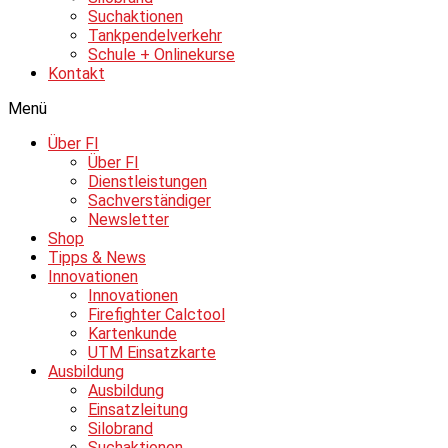
Suchaktionen
Tankpendelverkehr
Schule + Onlinekurse
Kontakt
Menü
Über FI
Über FI
Dienstleistungen
Sachverständiger
Newsletter
Shop
Tipps & News
Innovationen
Innovationen
Firefighter Calctool
Kartenkunde
UTM Einsatzkarte
Ausbildung
Ausbildung
Einsatzleitung
Silobrand
Suchaktionen