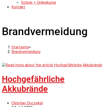
Schule + Onlinekurse
Kontakt
Brandvermeidung
Startseite
>
Brandvermeidung
Hochgefährliche
Akkubrände
Beitrags-
Christian Doczekal