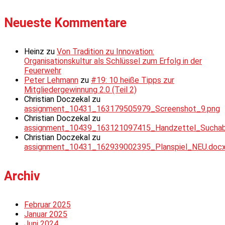
Neueste Kommentare
Heinz
zu
Von Tradition zu Innovation:
Organisationskultur als Schlüssel zum Erfolg in der
Feuerwehr
Peter Lehmann
zu
#19: 10 heiße Tipps zur
Mitgliedergewinnung 2.0 (Teil 2)
Christian Doczekal
zu
assignment_10431_163179505979_Screenshot_9.png
Christian Doczekal
zu
assignment_10439_163121097415_Handzettel_Suchabsc
Christian Doczekal
zu
assignment_10431_162939002395_Planspiel_NEU.doc
Archiv
Februar 2025
Januar 2025
Juni 2024