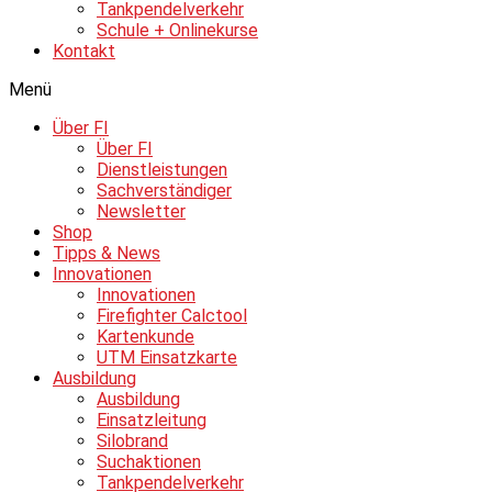
Tankpendelverkehr
Schule + Onlinekurse
Kontakt
Menü
Über FI
Über FI
Dienstleistungen
Sachverständiger
Newsletter
Shop
Tipps & News
Innovationen
Innovationen
Firefighter Calctool
Kartenkunde
UTM Einsatzkarte
Ausbildung
Ausbildung
Einsatzleitung
Silobrand
Suchaktionen
Tankpendelverkehr