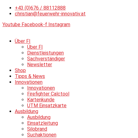
Zum
+43 (0)676 / 88112888
Inhalt
christian@feuerwehr-innovativ.at
springen
Youtube
Facebook-f
Instagram
Über FI
Über FI
Dienstleistungen
Sachverständiger
Newsletter
Shop
Tipps & News
Innovationen
Innovationen
Firefighter Calctool
Kartenkunde
UTM Einsatzkarte
Ausbildung
Ausbildung
Einsatzleitung
Silobrand
Suchaktionen