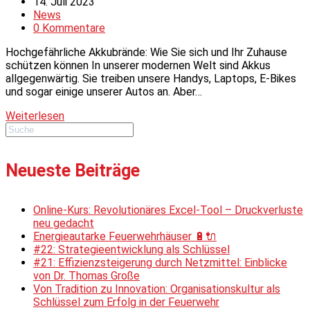
Autor:
Beitrag
14. Juli 2023
veröffentlicht:
Beitrags-
News
Kategorie:
Beitrags-
0 Kommentare
Kommentare:
Hochgefährliche Akkubrände: Wie Sie sich und Ihr Zuhause
schützen können In unserer modernen Welt sind Akkus
allgegenwärtig. Sie treiben unsere Handys, Laptops, E-Bikes
und sogar einige unserer Autos an. Aber…
Hochgefährliche
Weiterlesen
Akkubrände
Neueste Beiträge
Online-Kurs: Revolutionäres Excel-Tool – Druckverluste
neu gedacht
Energieautarke Feuerwehrhäuser 🔋🔌
#22: Strategieentwicklung als Schlüssel
#21: Effizienzsteigerung durch Netzmittel: Einblicke
von Dr. Thomas Große
Von Tradition zu Innovation: Organisationskultur als
Schlüssel zum Erfolg in der Feuerwehr