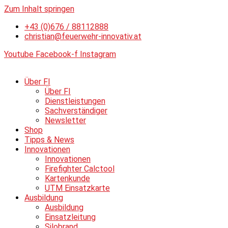
Zum Inhalt springen
+43 (0)676 / 88112888
christian@feuerwehr-innovativ.at
Youtube
Facebook-f
Instagram
Über FI
Über FI
Dienstleistungen
Sachverständiger
Newsletter
Shop
Tipps & News
Innovationen
Innovationen
Firefighter Calctool
Kartenkunde
UTM Einsatzkarte
Ausbildung
Ausbildung
Einsatzleitung
Silobrand