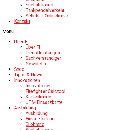
Suchaktionen
Tankpendelverkehr
Schule + Onlinekurse
Kontakt
Menü
Über FI
Über FI
Dienstleistungen
Sachverständiger
Newsletter
Shop
Tipps & News
Innovationen
Innovationen
Firefighter Calctool
Kartenkunde
UTM Einsatzkarte
Ausbildung
Ausbildung
Einsatzleitung
Silobrand
Suchaktionen