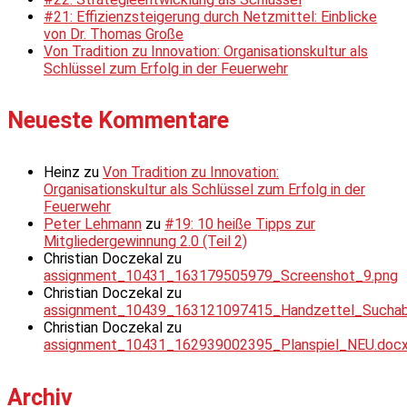
#21: Effizienzsteigerung durch Netzmittel: Einblicke
von Dr. Thomas Große
Von Tradition zu Innovation: Organisationskultur als
Schlüssel zum Erfolg in der Feuerwehr
Neueste Kommentare
Heinz
zu
Von Tradition zu Innovation:
Organisationskultur als Schlüssel zum Erfolg in der
Feuerwehr
Peter Lehmann
zu
#19: 10 heiße Tipps zur
Mitgliedergewinnung 2.0 (Teil 2)
Christian Doczekal
zu
assignment_10431_163179505979_Screenshot_9.png
Christian Doczekal
zu
assignment_10439_163121097415_Handzettel_Suchabsc
Christian Doczekal
zu
assignment_10431_162939002395_Planspiel_NEU.doc
Archiv