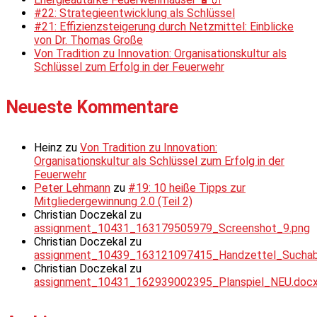
#22: Strategieentwicklung als Schlüssel
#21: Effizienzsteigerung durch Netzmittel: Einblicke
von Dr. Thomas Große
Von Tradition zu Innovation: Organisationskultur als
Schlüssel zum Erfolg in der Feuerwehr
Neueste Kommentare
Heinz
zu
Von Tradition zu Innovation:
Organisationskultur als Schlüssel zum Erfolg in der
Feuerwehr
Peter Lehmann
zu
#19: 10 heiße Tipps zur
Mitgliedergewinnung 2.0 (Teil 2)
Christian Doczekal
zu
assignment_10431_163179505979_Screenshot_9.png
Christian Doczekal
zu
assignment_10439_163121097415_Handzettel_Suchabsc
Christian Doczekal
zu
assignment_10431_162939002395_Planspiel_NEU.doc