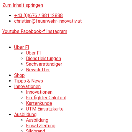
Zum Inhalt springen
+43 (0)676 / 88112888
christian@feuerwehr-innovativ.at
Youtube
Facebook-f
Instagram
Über FI
Über FI
Dienstleistungen
Sachverständiger
Newsletter
Shop
Tipps & News
Innovationen
Innovationen
Firefighter Calctool
Kartenkunde
UTM Einsatzkarte
Ausbildung
Ausbildung
Einsatzleitung
Silobrand