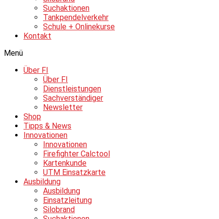
Suchaktionen
Tankpendelverkehr
Schule + Onlinekurse
Kontakt
Menü
Über FI
Über FI
Dienstleistungen
Sachverständiger
Newsletter
Shop
Tipps & News
Innovationen
Innovationen
Firefighter Calctool
Kartenkunde
UTM Einsatzkarte
Ausbildung
Ausbildung
Einsatzleitung
Silobrand
Suchaktionen