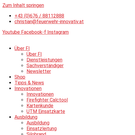
Zum Inhalt springen
+43 (0)676 / 88112888
christian@feuerwehr-innovativ.at
Youtube
Facebook-f
Instagram
Über FI
Über FI
Dienstleistungen
Sachverständiger
Newsletter
Shop
Tipps & News
Innovationen
Innovationen
Firefighter Calctool
Kartenkunde
UTM Einsatzkarte
Ausbildung
Ausbildung
Einsatzleitung
Silobrand