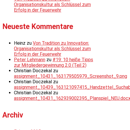
Organisationskultur als Schlüssel zum
Erfolg in der Feuerwehr
Neueste Kommentare
Heinz
zu
Von Tradition zu Innovation:
Organisationskultur als Schlüssel zum
Erfolg in der Feuerwehr
Peter Lehmann
zu
#19: 10 heiße Tipps
zur Mitgliedergewinnung 2.0 (Teil 2)
Christian Doczekal
zu
assignment_10431_163179505979_Screenshot_9.png
Christian Doczekal
zu
assignment_10439_163121097415_Handzettel_Suchabsc
Christian Doczekal
zu
assignment_10431_162939002395_Planspiel_NEU.doc
Archiv