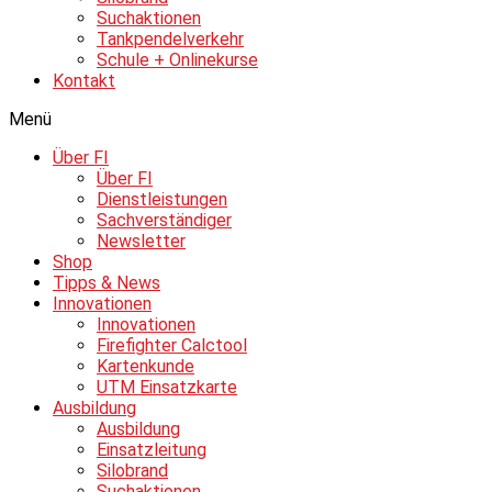
Suchaktionen
Tankpendelverkehr
Schule + Onlinekurse
Kontakt
Menü
Über FI
Über FI
Dienstleistungen
Sachverständiger
Newsletter
Shop
Tipps & News
Innovationen
Innovationen
Firefighter Calctool
Kartenkunde
UTM Einsatzkarte
Ausbildung
Ausbildung
Einsatzleitung
Silobrand
Suchaktionen