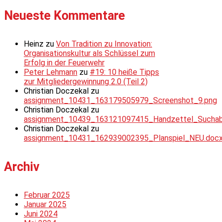
Neueste Kommentare
Heinz
zu
Von Tradition zu Innovation:
Organisationskultur als Schlüssel zum
Erfolg in der Feuerwehr
Peter Lehmann
zu
#19: 10 heiße Tipps
zur Mitgliedergewinnung 2.0 (Teil 2)
Christian Doczekal
zu
assignment_10431_163179505979_Screenshot_9.png
Christian Doczekal
zu
assignment_10439_163121097415_Handzettel_Suchabsc
Christian Doczekal
zu
assignment_10431_162939002395_Planspiel_NEU.doc
Archiv
Februar 2025
Januar 2025
Juni 2024