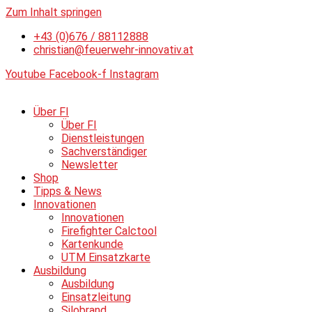
Zum Inhalt springen
+43 (0)676 / 88112888
christian@feuerwehr-innovativ.at
Youtube
Facebook-f
Instagram
Über FI
Über FI
Dienstleistungen
Sachverständiger
Newsletter
Shop
Tipps & News
Innovationen
Innovationen
Firefighter Calctool
Kartenkunde
UTM Einsatzkarte
Ausbildung
Ausbildung
Einsatzleitung
Silobrand