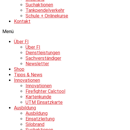
Suchaktionen
Tankpendelverkehr
Schule + Onlinekurse
Kontakt
Menü
Über FI
Über FI
Dienstleistungen
Sachverständiger
Newsletter
Shop
Tipps & News
Innovationen
Innovationen
Firefighter Calctool
Kartenkunde
UTM Einsatzkarte
Ausbildung
Ausbildung
Einsatzleitung
Silobrand
Suchaktionen