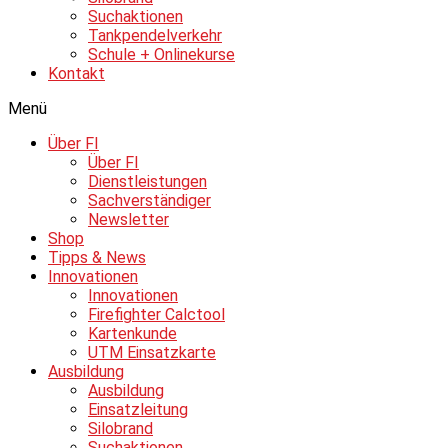
Suchaktionen
Tankpendelverkehr
Schule + Onlinekurse
Kontakt
Menü
Über FI
Über FI
Dienstleistungen
Sachverständiger
Newsletter
Shop
Tipps & News
Innovationen
Innovationen
Firefighter Calctool
Kartenkunde
UTM Einsatzkarte
Ausbildung
Ausbildung
Einsatzleitung
Silobrand
Suchaktionen