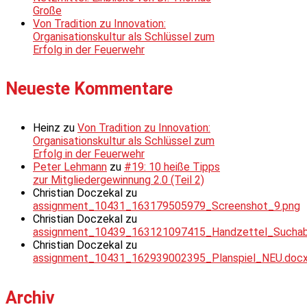
Große
Von Tradition zu Innovation:
Organisationskultur als Schlüssel zum
Erfolg in der Feuerwehr
Neueste Kommentare
Heinz
zu
Von Tradition zu Innovation:
Organisationskultur als Schlüssel zum
Erfolg in der Feuerwehr
Peter Lehmann
zu
#19: 10 heiße Tipps
zur Mitgliedergewinnung 2.0 (Teil 2)
Christian Doczekal
zu
assignment_10431_163179505979_Screenshot_9.png
Christian Doczekal
zu
assignment_10439_163121097415_Handzettel_Suchabsc
Christian Doczekal
zu
assignment_10431_162939002395_Planspiel_NEU.doc
Archiv