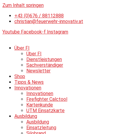
Zum Inhalt springen
+43 (0)676 / 88112888
christian@feuerwehr-innovativ.at
Youtube
Facebook-f
Instagram
Über FI
Über FI
Dienstleistungen
Sachverständiger
Newsletter
Shop
Tipps & News
Innovationen
Innovationen
Firefighter Calctool
Kartenkunde
UTM Einsatzkarte
Ausbildung
Ausbildung
Einsatzleitung
Silobrand