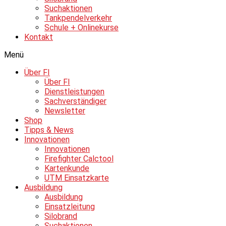
Suchaktionen
Tankpendelverkehr
Schule + Onlinekurse
Kontakt
Menü
Über FI
Über FI
Dienstleistungen
Sachverständiger
Newsletter
Shop
Tipps & News
Innovationen
Innovationen
Firefighter Calctool
Kartenkunde
UTM Einsatzkarte
Ausbildung
Ausbildung
Einsatzleitung
Silobrand
Suchaktionen