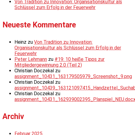
Von Tradition zu Innovation: Organisationskultur als
Schlüssel zum Erfolg in der Feuerwehr
Neueste Kommentare
Heinz
zu
Von Tradition zu Innovation:
Organisationskultur als Schlüssel zum Erfolg in der
Feuerwehr
Peter Lehmann
zu
#19: 10 heiße Tipps zur
Mitgliedergewinnung 2.0 (Teil 2)
Christian Doczekal
zu
assignment_10431_163179505979_Screenshot_9.png
Christian Doczekal
zu
assignment_10439_163121097415_Handzettel_Suchabsc
Christian Doczekal
zu
assignment_10431_162939002395_Planspiel_NEU.doc
Archiv
Februar 2025