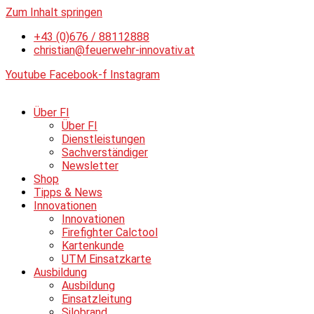
Zum Inhalt springen
+43 (0)676 / 88112888
christian@feuerwehr-innovativ.at
Youtube
Facebook-f
Instagram
Über FI
Über FI
Dienstleistungen
Sachverständiger
Newsletter
Shop
Tipps & News
Innovationen
Innovationen
Firefighter Calctool
Kartenkunde
UTM Einsatzkarte
Ausbildung
Ausbildung
Einsatzleitung
Silobrand