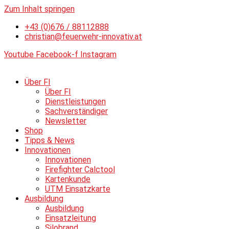
Zum Inhalt springen
+43 (0)676 / 88112888
christian@feuerwehr-innovativ.at
Youtube
Facebook-f
Instagram
Über FI
Über FI
Dienstleistungen
Sachverständiger
Newsletter
Shop
Tipps & News
Innovationen
Innovationen
Firefighter Calctool
Kartenkunde
UTM Einsatzkarte
Ausbildung
Ausbildung
Einsatzleitung
Silobrand