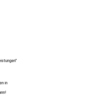
eistungen"
en in
ann!