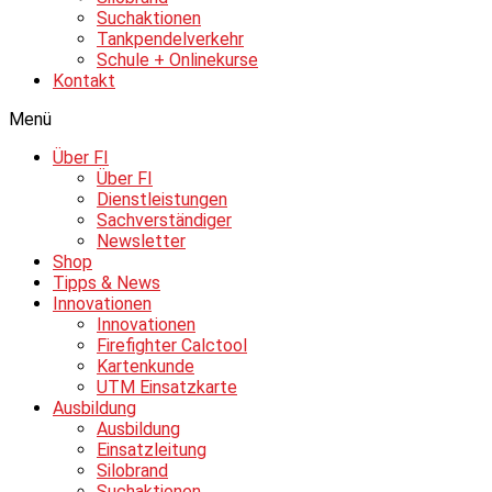
Suchaktionen
Tankpendelverkehr
Schule + Onlinekurse
Kontakt
Menü
Über FI
Über FI
Dienstleistungen
Sachverständiger
Newsletter
Shop
Tipps & News
Innovationen
Innovationen
Firefighter Calctool
Kartenkunde
UTM Einsatzkarte
Ausbildung
Ausbildung
Einsatzleitung
Silobrand
Suchaktionen