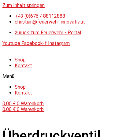
Zum Inhalt springen
+43 (0)676 / 88112888
christian@feuerwehr-innovativ.at
zurück zum Feuerwehr - Portal
Youtube
Facebook-f
Instagram
Shop
Kontakt
Menü
Shop
Kontakt
0,00
€
0
Warenkorb
0,00
€
0
Warenkorb
Überdruckventil