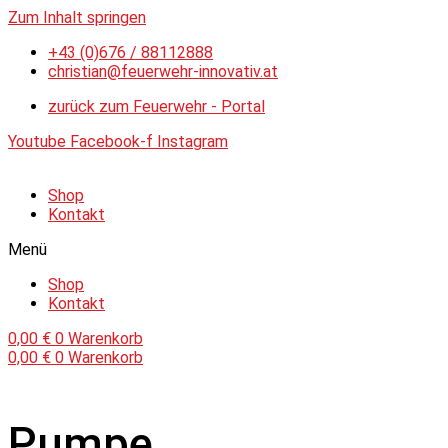
Zum Inhalt springen
+43 (0)676 / 88112888
christian@feuerwehr-innovativ.at
zurück zum Feuerwehr - Portal
Youtube
Facebook-f
Instagram
Shop
Kontakt
Menü
Shop
Kontakt
0,00
€
0
Warenkorb
0,00
€
0
Warenkorb
Pumpe