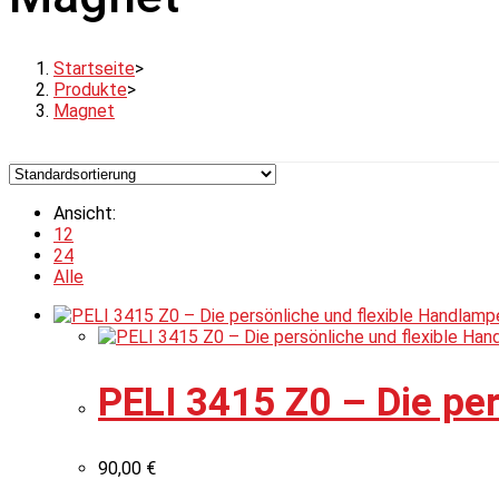
Startseite
>
Produkte
>
Magnet
Ansicht:
12
24
Alle
PELI 3415 Z0 – Die pe
90,00
€