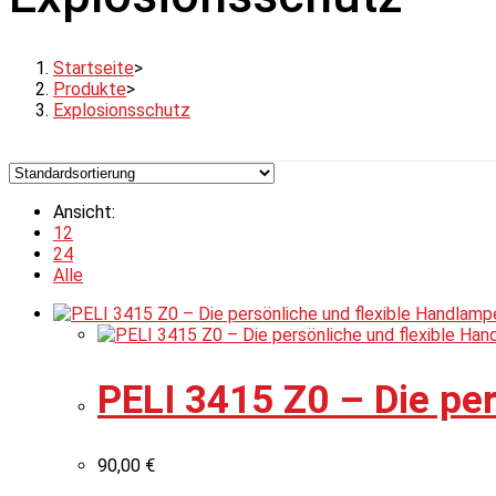
Startseite
>
Produkte
>
Explosionsschutz
Ansicht:
12
24
Alle
PELI 3415 Z0 – Die pe
90,00
€