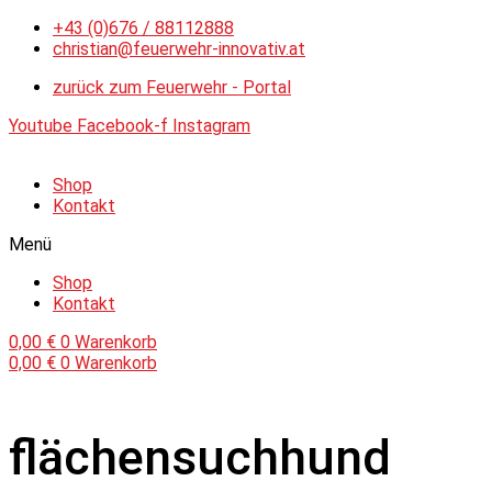
Zum
+43 (0)676 / 88112888
Inhalt
christian@feuerwehr-innovativ.at
springen
zurück zum Feuerwehr - Portal
Youtube
Facebook-f
Instagram
Shop
Kontakt
Menü
Shop
Kontakt
0,00
€
0
Warenkorb
0,00
€
0
Warenkorb
flächensuchhund