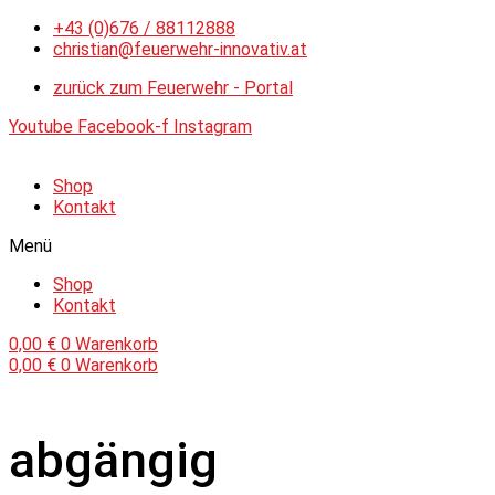
Zum
+43 (0)676 / 88112888
Inhalt
christian@feuerwehr-innovativ.at
springen
zurück zum Feuerwehr - Portal
Youtube
Facebook-f
Instagram
Shop
Kontakt
Menü
Shop
Kontakt
0,00
€
0
Warenkorb
0,00
€
0
Warenkorb
abgängig